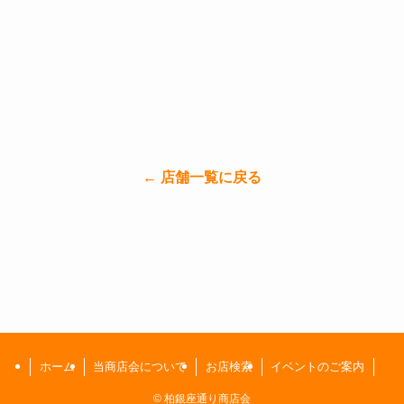
← 店舗一覧に戻る
ホーム
当商店会について
お店検索
イベントのご案内
©
柏銀座通り商店会