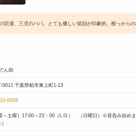
0㎏の巨漢、三児のパパ。とても優しい笑顔が印象的。根っから
 でん助
7-0011 千葉県柏市東上町1-13
115-9329
～土曜）17:00～23：00（L.O.） （日曜日）※昼呑み始めました
O.）