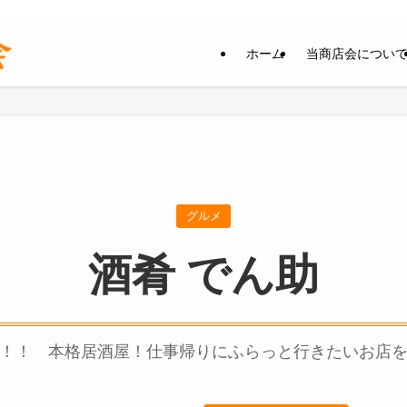
ホーム
当商店会につい
グルメ
酒肴 でん助
！！ 本格居酒屋！仕事帰りにふらっと行きたいお店