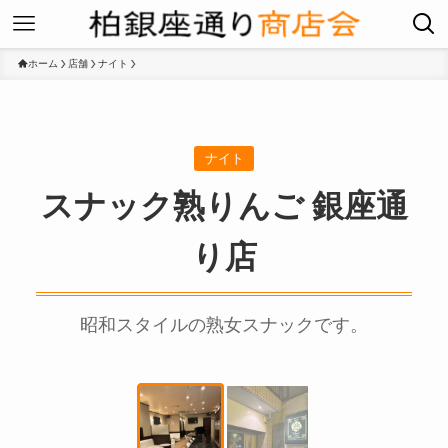
ホーム
店舗
ナイト
ナイト
スナック熟りんご 銀座通
り店
昭和スタイルの熟女スナックです。